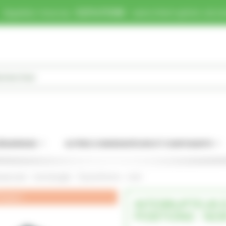
Appelez-nous au :
0231475388
- sans interruption, du lu
DÉMARRAGE
AUTRES CONDENSATEURS ET COMPOSANTS
ascule - rectangle - 3 positions - noir
romo !
INTERRUPTEUR À
POSITIONS - NOI