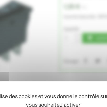
1,26 €
TTC
58 P
Quantité disponible :
Quantité

AJOU
Partager
ilise des cookies et vous donne le contrôle s
vous souhaitez activer