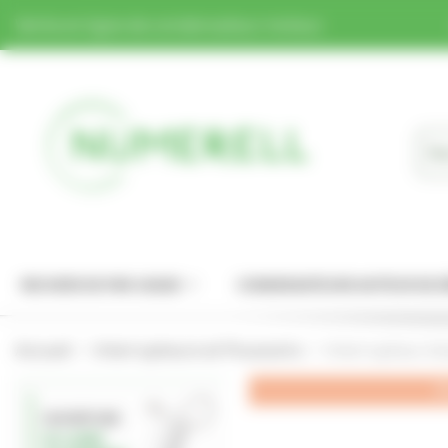
Panneau de gestion des cookies
Vente en ligne de condensateur moteur.
RECHERCHE PAR USAGE
CONDENSATEURS MOTEUR DE 
Accueil
Interrupteurs et Poussoirs
Interrupteur à b
P