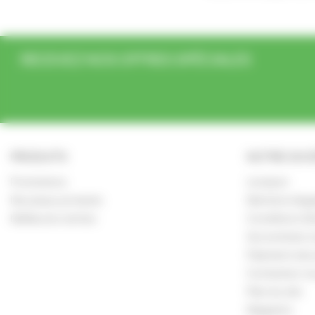
RECEVEZ NOS OFFRES SPÉCIALES
PRODUITS
NOTRE SOC
Promotions
Livraison
Nouveaux produits
Mentions léga
Meilleures ventes
Conditions Gé
Qui sommes n
Paiement séc
Contactez-n
Plan du site
Magasins