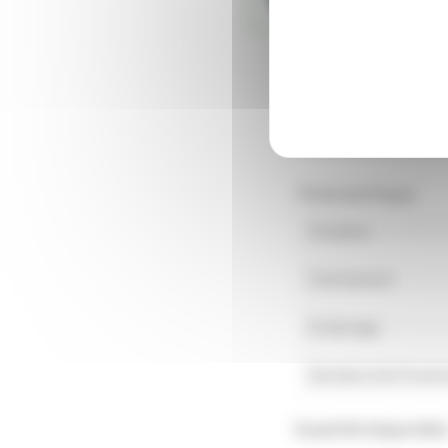
DÉTAILS DU PRO
Fiche technique
Couleur
Connexion
Eclairage
Nombre De Positi
Quantité disponible