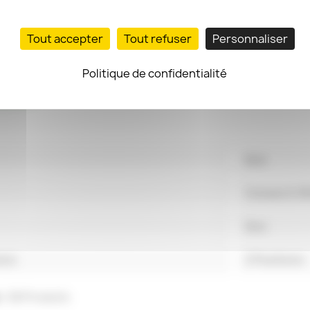
Tout accepter
Tout refuser
Personnaliser
Politique de confidentialité
DUIT
Noir
Cosses 6,
Non
ons
2 Positions
 :
58 Produits