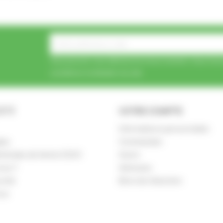
Vous pouvez vous désinscrire à tout moment. Vous trouv
conditions d'utilisation du site.
IÉTÉ
VOTRE COMPTE
Informations personnelles
les
Commandes
nérales de Vente (CGV)
Avoirs
ous ?
Adresses
urisé
Bons de réduction
ous