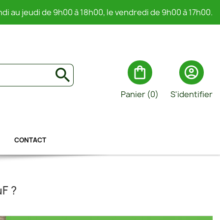
ndi au jeudi de 9h00 à 18h00, le vendredi de 9h00 à 17h00.
shopping_bag
account_circle
search
Panier
(0)
S'identifier
CONTACT
µF ?