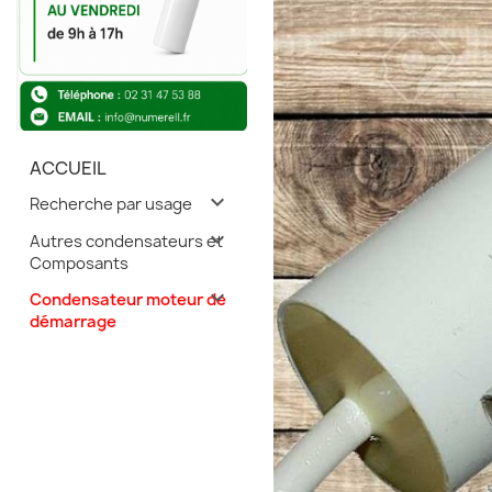
ACCUEIL
expand_more
Recherche par usage
expand_more
Autres condensateurs et
Composants
expand_more
Condensateur moteur de
démarrage