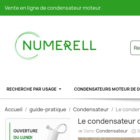
Vente en ligne de condensateur moteur.
RECHERCHE PAR USAGE
CONDENSATEURS MOTEUR DE 
Accueil
guide-pratique
Condensateur
Le condens
Le condensateur d'
Condensateur
Dans:
S
list
