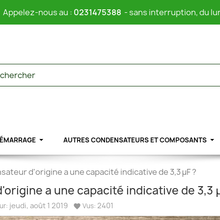
Appelez-nous au :
0231475388
- sans interruption, du lu
DÉMARRAGE
AUTRES CONDENSATEURS ET COMPOSANTS
ateur d'origine a une capacité indicative de 3,3 µF ?
origine a une capacité indicative de 3,3 
jeudi,
août
1
2019
2401
ur:
Vus:
favorite