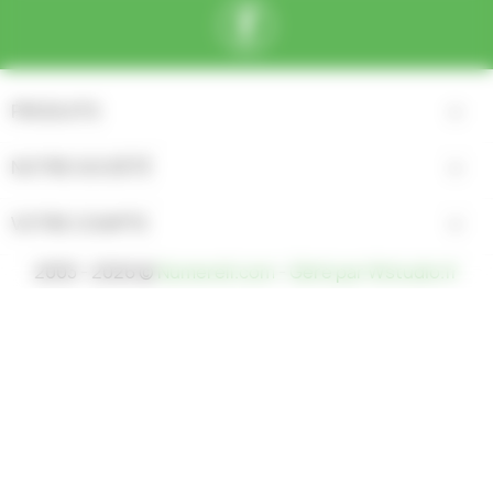
Facebook
PRODUITS

NOTRE SOCIÉTÉ

VOTRE COMPTE

2003 - 2026 ©
Numerell.com
-
Géré par Wstudio.fr