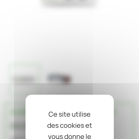
ALIMENTATION POUR LED 100W
Ce site utilise
69,00 €
des cookies et
TTC
vous donne le