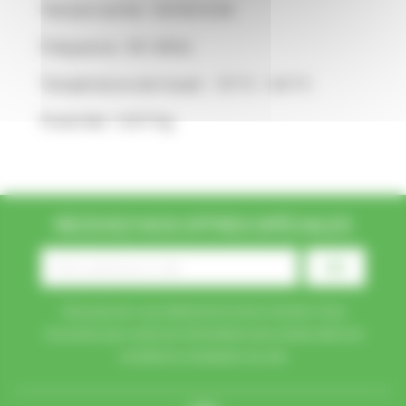
Tension sortie : 12V DC 8.3A
Fréquence : 50~60Hz
Température de travail : -15 °C- +45 °C
Poids Net : 0,611 Kg
RECEVEZ NOS OFFRES SPÉCIALES
Vous pouvez vous désinscrire à tout moment. Vous
trouverez pour cela nos informations de contact dans les
conditions d'utilisation du site.