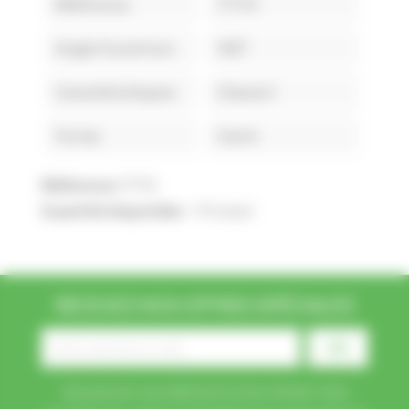
Référence
77719
Angle Ouverture
160°
Caractéristiques
Classe II
Forme
Carré
Référence
77719
Quantité disponible :
1 Produit
RECEVEZ NOS OFFRES SPÉCIALES
Vous pouvez vous désinscrire à tout moment. Vous