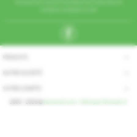
trouverez pour cela nos informations de contact dans les
conditions d'utilisation du site.
Facebook
PRODUITS

NOTRE SOCIÉTÉ

VOTRE COMPTE

2003 - 2026 ©
Numerell.com
-
Géré par Wstudio.fr