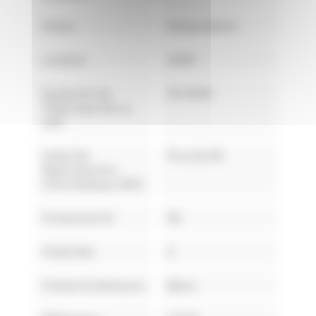
Inclus
Alimentation
Lumens
4000
Durée De Vie
30.000H
Théorique De La
LED
Index De
Plus De 80
Reproduction
Chromatique (IRC)
Protection IK
06
Poids Net
2
Finition Extérieure
Blanc