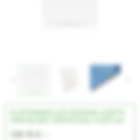


PLAFONNIER LED 595X595 4000°K
36W BLANC DRIVER DALI 4000 LM
128,76 €
TTC