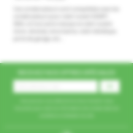
Ces condensateurs sont compatibles avec les
condensateurs pour volet roulant SOMFY,
SIMU, et tout autre marque ve volet roulant,
store, véranda, store banne, volet métallique,
porte de garage, etc...
RECEVEZ NOS OFFRES SPÉCIALES
Vous pouvez vous désinscrire à tout moment. Vous
trouverez pour cela nos informations de contact dans les
conditions d'utilisation du site.