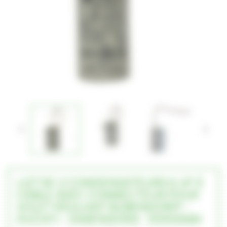


LOT DE 2 CONDENSATEURS 6 UF À
CÂBLE AVEC CONNECTEUR POUR
VOLET ROULANT BUBENDORFF -
DUCATI - DIMENSIONS : 30X50MM