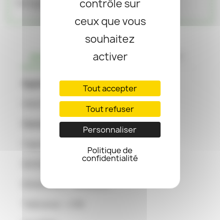
contrôle sur
Partager
ceux que vous
souhaitez
activer
DESCRIPTION
DÉTAILS DU PRODUIT
Application
Tout accepter
Volet Roulant BUBENDORFF
Tout refuser
Caractéristiques techniques
Personnaliser
Capacité : 6 µF
Politique de
confidentialité
Sortie : Fils durs 150mm
Dimensions : 30x50mm
Tolérance : ± 5%