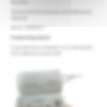
Fond Plat
Tension 450 VAC Durée de vie 10 000 heures
Classe B
Norme : EN60252-1
Produits Equivalents
Ce produit peut remplacer un Condensateur
6uF à câble de marque ICAR