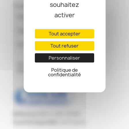
souhaitez
Fiche technique
activer
Dimension
25x58 Mm
Capacité
2 ΜF
Tout accepter
Sortie
Cosses Faston
Tout refuser
6.35 Mm
Personnaliser
Norme De
EN 60252
Référence
Politique de
confidentialité
Référence
MKA-2-450-COSSE
Quantité disponible :
24 Produits