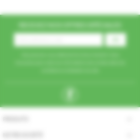
RECEVEZ NOS OFFRES SPÉCIALES
Vous pouvez vous désinscrire à tout moment. Vous
trouverez pour cela nos informations de contact dans les
conditions d'utilisation du site.
Facebook
PRODUITS

NOTRE SOCIÉTÉ
