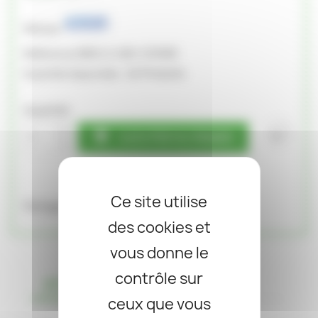
Marque
MKA-2-450-COSSE
Référence
24 Produits
Quantité disponible :
Quantité

favorite_border
AJOUTER AU PANIER
Ce site utilise
Partager
des cookies et
vous donne le
contrôle sur
DÉTAILS DU PRODUIT
ceux que vous