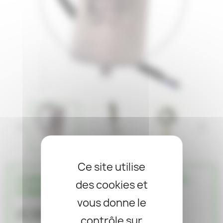


Ce site utilise
CONDENSATEUR 45 UF À CÂBLE -
des cookies et
COMAR
vous donne le
21,90 €
TTC
contrôle sur