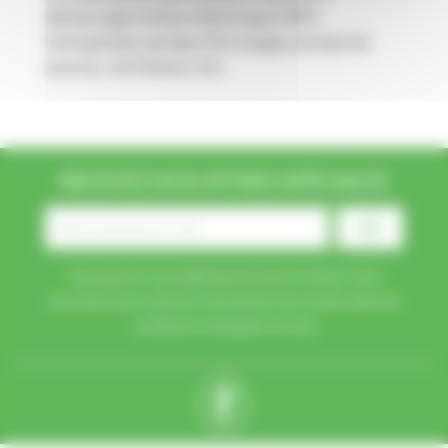
démarrage moteur électrique 230V
monophasé, pompe d'arrosage, pompe de
piscine, ventilateur etc
RECEVEZ NOS OFFRES SPÉCIALES
Vous pouvez vous désinscrire à tout moment. Vous
trouverez pour cela nos informations de contact dans les
conditions d'utilisation du site.
Facebook