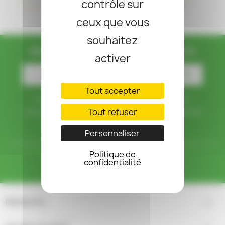
search
contrôle sur
ceux que vous
souhaitez
RECEVEZ NOS OFFRES SPÉCIALES
activer
Tout accepter
Vous pouvez vous désinscrire à tout moment. Vous
Tout refuser
trouverez pour cela nos informations de contact dans les
conditions d'utilisation du site.
Personnaliser
Politique de
Facebook
confidentialité
PRODUITS
