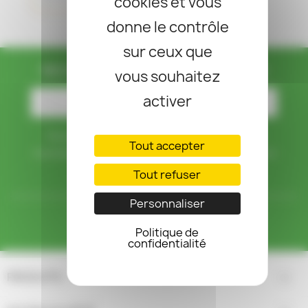
search
cookies et vous
donne le contrôle
sur ceux que
RECEVEZ NOS OFFRES SPÉCIALES
vous souhaitez
activer
Vous pouvez vous désinscrire à tout moment. Vous
Tout accepter
trouverez pour cela nos informations de contact dans les
conditions d'utilisation du site.
Tout refuser
Personnaliser
Facebook
Politique de
confidentialité
PRODUITS
